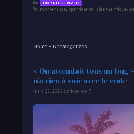
Catégories
UNCATEGORIZED
Étiquettes
maintenance
,
optimisation
,
pâte thermique
,
pe
Home
-
Uncategorized
« On attendait tous un bug » 
n’a rien à voir avec le code
mars 23, 2026
par
Maxime T.