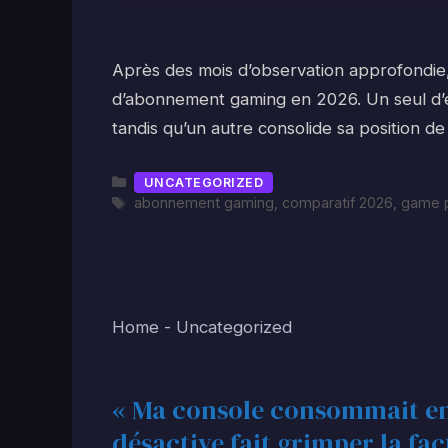
Après des mois d’observation approfondie,
d’abonnement gaming en 2026. Un seul d’e
tandis qu’un autre consolide sa position d
Catégories
UNCATEGORIZED
Étiquettes
abonnement gaming
,
comparatif 2026
,
game 
Home
-
Uncategorized
« Ma console consommait en
désactive fait grimper la fa