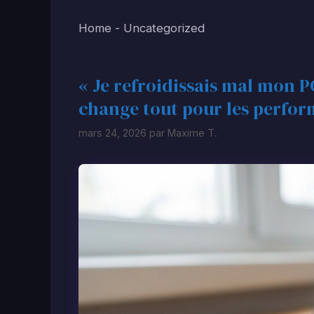
Home
-
Uncategorized
« Je refroidissais mal mon P
change tout pour les perfo
mars 24, 2026
par
Maxime T.