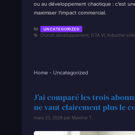
ou au développement chaotique : c’est une 
maximiser l’impact commercial.
Catégories
UNCATEGORIZED
Étiquettes
Crunch développement
,
GTA VI
,
Industrie vid
Home
-
Uncategorized
J’ai comparé les trois abonn
ne vaut clairement plus le c
mars 23, 2026
par
Maxime T.