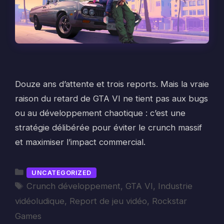
Douze ans d’attente et trois reports. Mais la vraie
raison du retard de GTA VI ne tient pas aux bugs
ou au développement chaotique : c’est une
stratégie délibérée pour éviter le crunch massif
et maximiser l’impact commercial.
Catégories
UNCATEGORIZED
Étiquettes
Crunch développement
,
GTA VI
,
Industrie
vidéoludique
,
Report de jeu vidéo
,
Rockstar
Games