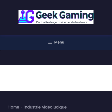
Aller
au
contenu
Menu
Industrie vidéoludique
Home
-
Industrie vidéoludique