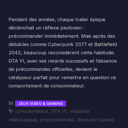
Pendant des années, chaque trailer épique
déclenchait un réflexe pavlovien :
précommander immédiatement. Mais après des
débâcles comme Cyberpunk 2077 et Battlefield
2042, beaucoup reconsidèrent cette habitude.
GTA VI, avec ses retards successifs et l’absence
de précommandes officielles, devient le
catalyseur parfait pour remettre en question ce
comportement de consommateur.
Catégories
JEUX VIDEO & GAMING
Étiquettes
consommateur
,
GTA VI
,
Industrie
vidéoludique
,
précommandes
,
Rockstar Games