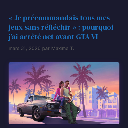
« Je précommandais tous mes
jeux sans réfléchir » : pourquoi
j’ai arrêté net avant GTA VI
mars 31, 2026
par
Maxime T.