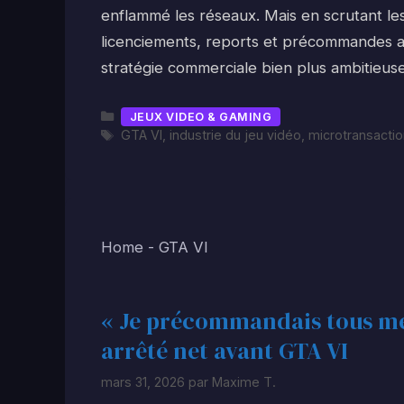
enflammé les réseaux. Mais en scrutant le
licenciements, reports et précommandes
stratégie commerciale bien plus ambitieus
Catégories
JEUX VIDEO & GAMING
Étiquettes
GTA VI
,
industrie du jeu vidéo
,
microtransacti
Home
-
GTA VI
« Je précommandais tous mes 
arrêté net avant GTA VI
mars 31, 2026
par
Maxime T.