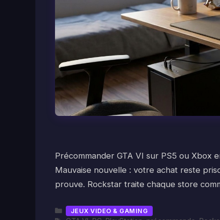
Précommander GTA VI sur PS5 ou Xbox en 
Mauvaise nouvelle : votre achat reste priso
prouve. Rockstar traite chaque store com
Catégories
JEUX VIDEO & GAMING