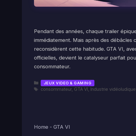
Pendant des années, chaque trailer épiqu
immédiatement. Mais après des débâcles
reconsidèrent cette habitude. GTA VI, ave
officielles, devient le catalyseur parfait
consommateur.
Catégories
JEUX VIDEO & GAMING
Étiquettes
consommateur
,
GTA VI
,
Industrie vidéoludique
Home
-
GTA VI