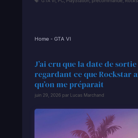
Étiquettes
GTA VI
,
PC
,
PlayStation
,
précommande
,
Rocks
Home
-
GTA VI
J’ai cru que la date de sorti
regardant ce que Rockstar ava
qu’on me préparait
juin 29, 2026
par
Lucas Marchand