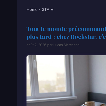
Home
-
GTA VI
Tout le monde précommande 
plus tard : chez Rockstar, c
août 2, 2026
par
Lucas Marchand