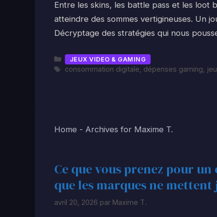
Entre les skins, les battle pass et les loo
atteindre des sommes vertigineuses. Un journ
Décryptage des stratégies qui nous pouss
Catégories
JEUX VIDEO & GAMING
Étiquettes
consommation digitale
,
dépenses gaming
,
jeu
Home
-
Archives for Maxime T.
Ce que vous prenez pour un éc
que les marques ne mettent 
avril 20, 2026
par
Maxime T.