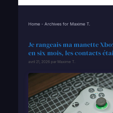
Home
-
Archives for Maxime T.
Je rangeais ma manette Xbox 
en six mois, les contacts éta
avril 21, 2026
par
Maxime T.