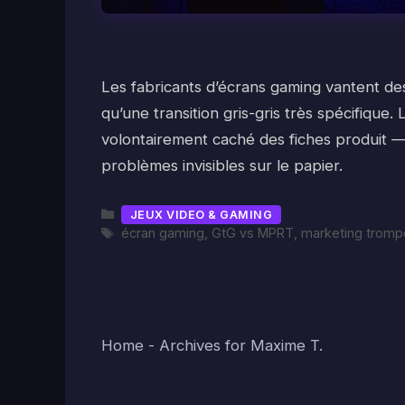
Les fabricants d’écrans gaming vantent de
qu’une transition gris-gris très spécifique.
volontairement caché des fiches produit —
problèmes invisibles sur le papier.
Catégories
JEUX VIDEO & GAMING
Étiquettes
écran gaming
,
GtG vs MPRT
,
marketing tromp
Home
-
Archives for Maxime T.