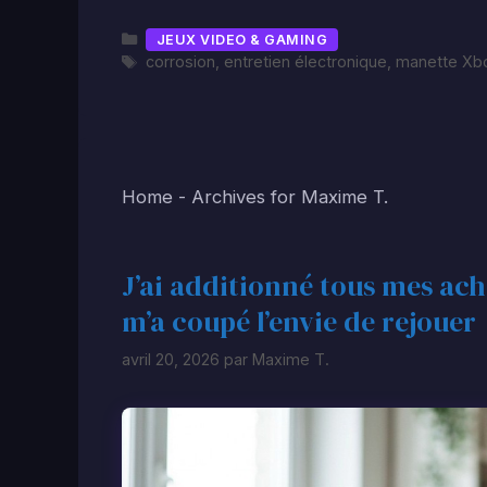
Catégories
JEUX VIDEO & GAMING
Étiquettes
corrosion
,
entretien électronique
,
manette Xb
Home
-
Archives for Maxime T.
J’ai additionné tous mes ach
m’a coupé l’envie de rejouer
avril 20, 2026
par
Maxime T.