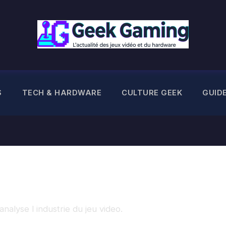
S
TECH & HARDWARE
CULTURE GEEK
GUID
nalyse l industrie du jeu video.