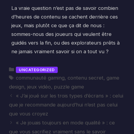
La vraie question n’est pas de savoir combien
d’heures de contenu se cachent derrière ces
jeux, mais plutôt ce que ça dit de nous :
sommes-nous des joueurs qui veulent être
guidés vers la fin, ou des explorateurs prêts à
ne jamais vraiment savoir si on a tout vu ?
Catégories
UNCATEGORIZED
Étiquettes
communauté gaming
,
contenu secret
,
game
design
,
jeux vidéo
,
puzzle game
« J’ai joué sur les trois types d’écrans » : celui
que je recommande aujourd’hui n’est pas celui
que vous croyez
« Je jouais toujours en mode qualité » : ce
que vous sacrifiez vraiment sans le savoir