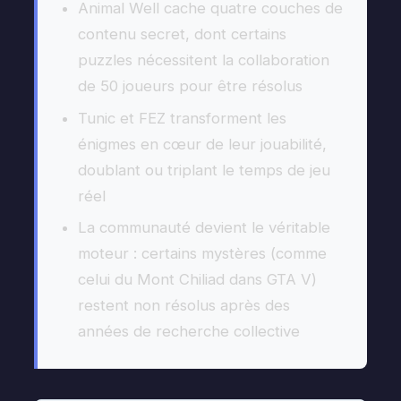
Animal Well cache quatre couches de
contenu secret, dont certains
puzzles nécessitent la collaboration
de 50 joueurs pour être résolus
Tunic et FEZ transforment les
énigmes en cœur de leur jouabilité,
doublant ou triplant le temps de jeu
réel
La communauté devient le véritable
moteur : certains mystères (comme
celui du Mont Chiliad dans GTA V)
restent non résolus après des
années de recherche collective