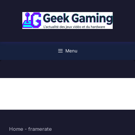
Aller
au
contenu
Menu
framerate
Home
-
framerate