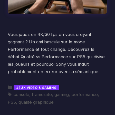
Vous jouez en 4K/30 fps en vous croyant
gagnant ? Un ami bascule sur le mode
Performance et tout change. Découvrez le
débat Qualité vs Performance sur PS5 qui divise
les joueurs et pourquoi Sony vous induit
probablement en erreur avec sa sémantique.
Catégories
JEUX VIDEO & GAMING
Étiquettes
console
,
framerate
,
gaming
,
performance
,
PS5
,
qualité graphique