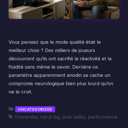
Vous pensiez que le mode qualité était le
meilleur choix ? Des milliers de joueurs
découvrent qu’ils ont sacrifié la réactivité et la
fluidité sans même le savoir. Derrière ce
paramètre apparemment anodin se cache un
compromis neurologique bien plus lourd qu’on
ne le croit.
Catégories
UNCATEGORIZED
Étiquettes
framerate
,
input lag
,
jeux vidéo
,
performance