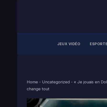
Aller
au
contenu
JEUX VIDÉO
ESPORT
Home
-
Uncategorized
-
« Je jouais en Dol
change tout