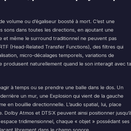
n de volume ou d’égaliseur boosté à mort. C’est une
s sons dans toutes les directions, en ajoutant une
ue et même le surround traditionnel ne peuvent pas
TF (Head-Related Transfer Functions), des filtres qui
alisation, micro-décalages temporels, variations de
 se produisent naturellement quand le son interagit avec t
 réagir à temps ou se prendre une balle dans le dos. Un
derrière un mur, une Explosion qui vient de la gauche
e en bouillie directionnelle. L’audio spatial, lui, place
 Dolby Atmos et DTS:X peuvent ainsi positionner jusqu’
 espace tridimensionnel, chaque « objet » possédant ses
laçant librement dans le champ sonore.