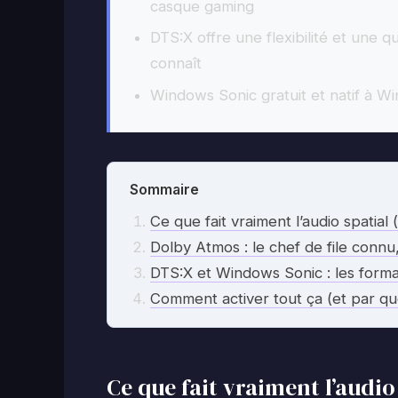
casque gaming
DTS:X offre une flexibilité et une
connaît
Windows Sonic gratuit et natif à Win
Sommaire
Ce que fait vraiment l’audio spatial (
Dolby Atmos : le chef de file connu
DTS:X et Windows Sonic : les form
Comment activer tout ça (et par q
Ce que fait vraiment l’audio s