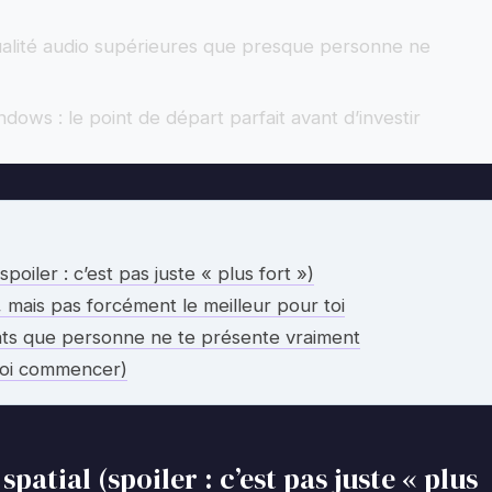
 qualité audio supérieures que presque personne ne
dows : le point de départ parfait avant d’investir
spoiler : c’est pas juste « plus fort »)
, mais pas forcément le meilleur pour toi
ats que personne ne te présente vraiment
uoi commencer)
patial (spoiler : c’est pas juste « plus