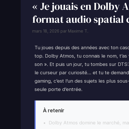
« Je jouais en Dolby A
format audio spatial 
mars 18, 2026
par
Maxime T.
Tu joues depuis des années avec ton casqu
top. Dolby Atmos, tu connais le nom, t’as
son ». Et puis un jour, tu tombes sur DTS
le curseur par curiosité… et tu te demande
gaming, c’est l’un des sujets les plus sous
seule porte d’entrée.
À retenir
Dolby Atmos domine le marché, mais