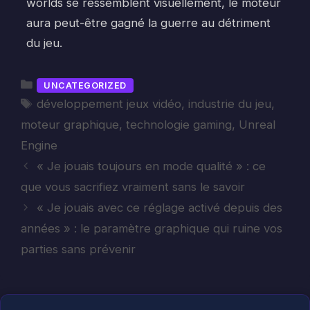
worlds se ressemblent visuellement, le moteur
aura peut-être gagné la guerre au détriment
du jeu.
Catégories
UNCATEGORIZED
Étiquettes
développement jeux vidéo
,
industrie du jeu
,
moteur graphique
,
technologie gaming
,
Unreal
Engine
« Je jouais toujours en mode qualité » : ce
que vous sacrifiez vraiment sans le savoir
« Je jouais avec ce réglage activé depuis des
années » : le paramètre graphique qui ruine vos
parties sans prévenir