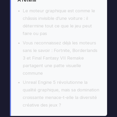
Le moteur graphique est comme le
châssis invisible d’une voiture : il
détermine tout ce que le jeu peut
faire ou pas
Vous reconnaissez déjà les moteurs
sans le savoir : Fortnite, Borderlands
3 et Final Fantasy VII Remake
partagent une patte visuelle
commune
Unreal Engine 5 révolutionne la
qualité graphique, mais sa domination
croissante menace-t-elle la diversité
créative des jeux ?