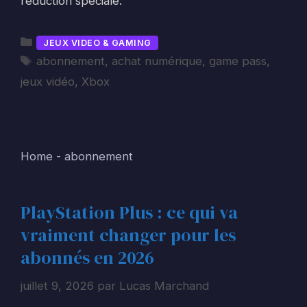
réduction spéciale.
Catégories
JEUX VIDEO & GAMING
Étiquettes
abonnement
,
achat numérique
,
game pass
,
jeux vidéo
,
Xbox
Home
-
abonnement
PlayStation Plus : ce qui va
vraiment changer pour les
abonnés en 2026
juillet 9, 2026
par
Lucas Marchand