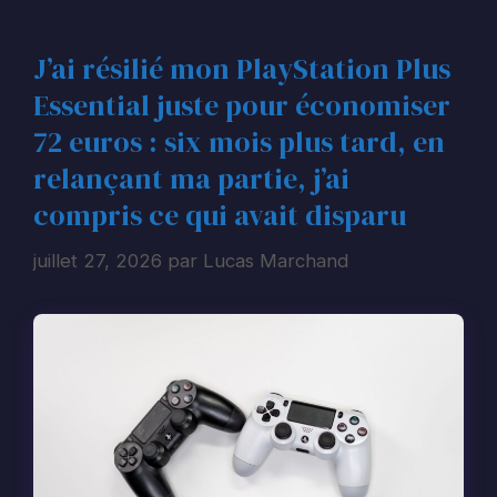
J’ai résilié mon PlayStation Plus
Essential juste pour économiser
72 euros : six mois plus tard, en
relançant ma partie, j’ai
compris ce qui avait disparu
juillet 27, 2026
par
Lucas Marchand