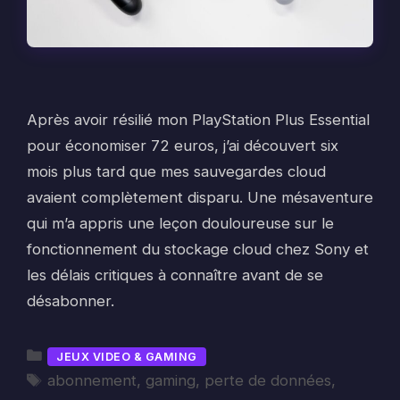
Après avoir résilié mon PlayStation Plus Essential
pour économiser 72 euros, j’ai découvert six
mois plus tard que mes sauvegardes cloud
avaient complètement disparu. Une mésaventure
qui m’a appris une leçon douloureuse sur le
fonctionnement du stockage cloud chez Sony et
les délais critiques à connaître avant de se
désabonner.
Catégories
JEUX VIDEO & GAMING
Étiquettes
abonnement
,
gaming
,
perte de données
,