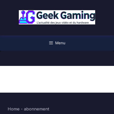
Aller
au
contenu
Menu
abonnement
Home
-
abonnement