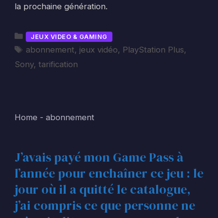
la prochaine génération.
Catégories
JEUX VIDEO & GAMING
Étiquettes
abonnement
,
jeux vidéo
,
PlayStation Plus
,
Sony
,
tarification
Home
-
abonnement
J’avais payé mon Game Pass à
l’année pour enchaîner ce jeu : le
jour où il a quitté le catalogue,
j’ai compris ce que personne ne