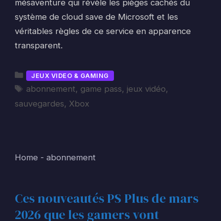
mésaventure qui révèle les pièges cachés du
système de cloud save de Microsoft et les
véritables règles de ce service en apparence
transparent.
Catégories
JEUX VIDEO & GAMING
Étiquettes
abonnement
,
game pass
,
jeux vidéo
,
sauvegardes
,
Xbox
Home
-
abonnement
Ces nouveautés PS Plus de mars
2026 que les gamers vont