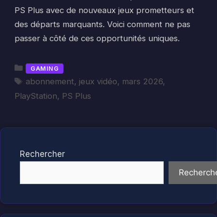
PS Plus avec de nouveaux jeux prometteurs et
des départs marquants. Voici comment ne pas
passer à côté de ces opportunités uniques.
Catégories
GAMING
Étiquettes
abonnement
,
jeux vidéo
,
mars 2026
,
PlayStation
,
PS Plus
Rechercher
Recherch