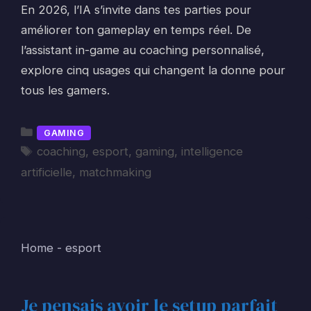
En 2026, l’IA s’invite dans tes parties pour
améliorer ton gameplay en temps réel. De
l’assistant in-game au coaching personnalisé,
explore cinq usages qui changent la donne pour
tous les gamers.
Catégories
GAMING
Étiquettes
coaching
,
esport
,
gaming
,
intelligence
artificielle
,
matchmaking
Home
-
esport
Je pensais avoir le setup parfait