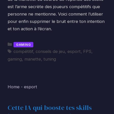
est l’arme secrète des joueurs compétitifs que
personne ne mentionne. Voici comment l’utiliser
pour enfin supprimer le bruit entre ton intention
et ton action à l’écran.
Catégories
GAMING
Étiquettes
compétitif
,
conseils de jeu
,
esport
,
FPS
,
gaming
,
manette
,
tuning
Home
-
esport
Cette IA qui booste tes skills