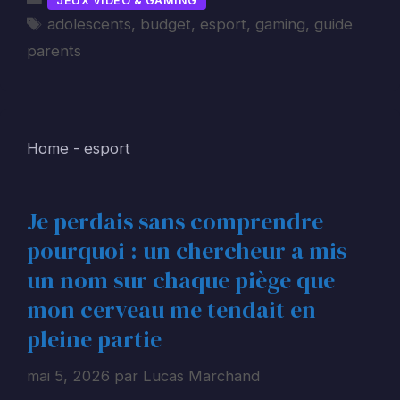
JEUX VIDEO & GAMING
Étiquettes
adolescents
,
budget
,
esport
,
gaming
,
guide
parents
Home
-
esport
Je perdais sans comprendre
pourquoi : un chercheur a mis
un nom sur chaque piège que
mon cerveau me tendait en
pleine partie
mai 5, 2026
par
Lucas Marchand