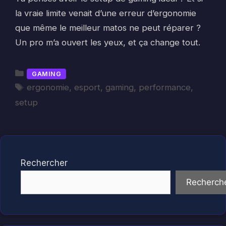
la vraie limite venait d’une erreur d’ergonomie
que même le meilleur matos ne peut réparer ?
Un pro m’a ouvert les yeux, et ça change tout.
Catégories
GAMING
Étiquettes
ergonomie
,
esport
,
gaming
,
performance
,
setup
Rechercher
Recherch