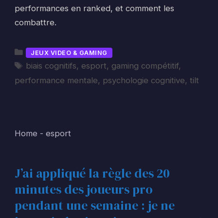
performances en ranked, et comment les
combattre.
Catégories
JEUX VIDEO & GAMING
Étiquettes
biais cognitifs
,
esport
,
gaming compétitif
,
performance mentale
,
psychologie cognitive
,
tilt
Home
-
esport
J’ai appliqué la règle des 20
minutes des joueurs pro
pendant une semaine : je ne