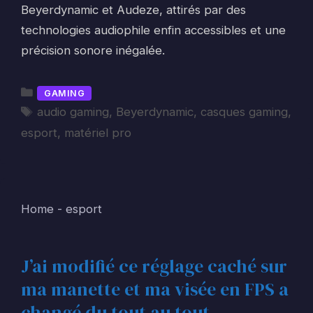
Beyerdynamic et Audeze, attirés par des
technologies audiophile enfin accessibles et une
précision sonore inégalée.
Catégories
GAMING
Étiquettes
audio gaming
,
Beyerdynamic
,
casques gaming
,
esport
,
matériel pro
Home
-
esport
J’ai modifié ce réglage caché sur
ma manette et ma visée en FPS a
changé du tout au tout