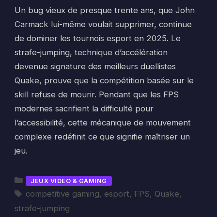
Un bug vieux de presque trente ans, que John
Carmack lui-même voulait supprimer, continue
de dominer les tournois esport en 2025. Le
strafe-jumping, technique d’accélération
devenue signature des meilleurs duellistes
Quake, prouve que la compétition basée sur le
skill refuse de mourir. Pendant que les FPS
modernes sacrifient la difficulté pour
l’accessibilité, cette mécanique de mouvement
complexe redéfinit ce que signifie maîtriser un
jeu.
Catégories
JEUX VIDEO & GAMING
Étiquettes
competitive gaming
,
esport
,
FPS
,
Quake
,
strafe-jumping