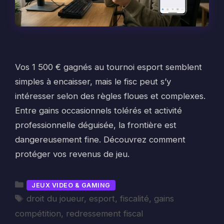
Vos 1 500 € gagnés au tournoi esport semblent
simples à encaisser, mais le fisc peut s’y
intéresser selon des règles floues et complexes.
Entre gains occasionnels tolérés et activité
professionnelle déguisée, la frontière est
dangereusement fine. Découvrez comment
protéger vos revenus de jeu.
Catégories
JEUX VIDEO & GAMING
Étiquettes
droit du joueur
,
esport
,
fiscalité
,
gains
compétition
,
redressement fiscal