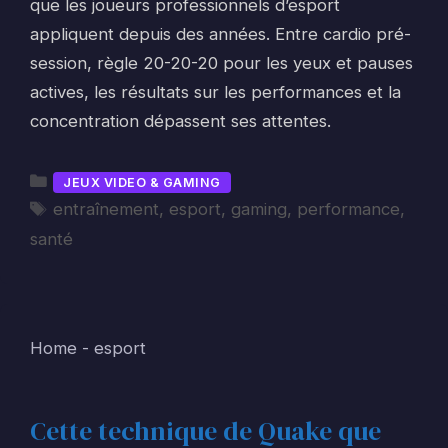
que les joueurs professionnels d’esport
appliquent depuis des années. Entre cardio pré-
session, règle 20-20-20 pour les yeux et pauses
actives, les résultats sur les performances et la
concentration dépassent ses attentes.
Catégories
JEUX VIDEO & GAMING
Étiquettes
entraînement
,
esport
,
gaming
,
performance
,
santé
Home
-
esport
Cette technique de Quake que