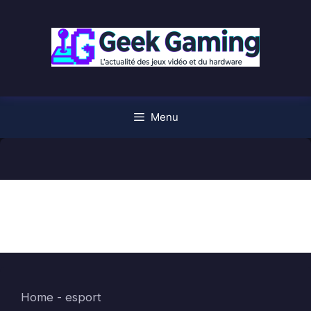
Aller
au
contenu
Menu
esport
Home
-
esport