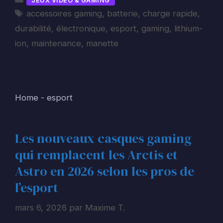
JEUX VIDEO & GAMING
Étiquettes
accessoires gaming
,
batterie
,
charge rapide
,
durabilité
,
électronique
,
esport
,
gaming
,
lithium-
ion
,
maintenance
,
manette
Home
-
esport
Les nouveaux casques gaming
qui remplacent les Arctis et
Astro en 2026 selon les pros de
l’esport
mars 6, 2026
par
Maxime T.