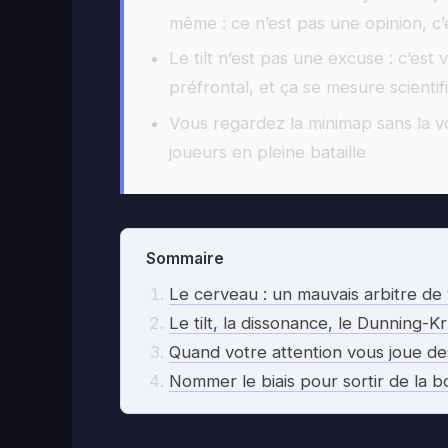
même : ce n’est pas une opinion, c
Le tilt n’est pas une excuse : c’es
préfrontal, et ça se mesure scienti
Vous regardez la minimap sans la vo
joueurs en pleine bataille
Sommaire
Le cerveau : un mauvais arbitre d
Le tilt, la dissonance, le Dunning-K
Quand votre attention vous joue de
Nommer le biais pour sortir de la b