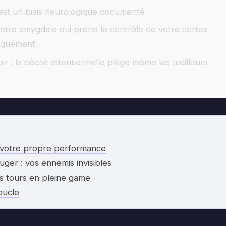
’est un biais neurologique documenté
t votre amygdale qui prend le contrôle de votre cortex
fiquement
ir : la cécité attentionnelle piège même les meilleurs
e votre propre performance
ruger : vos ennemis invisibles
s tours en pleine game
oucle