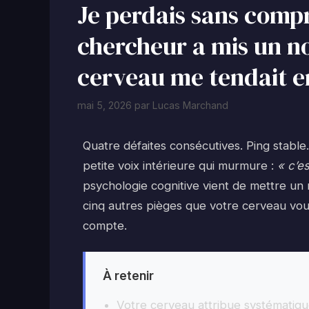
Je perdais sans comp
chercheur a mis un n
cerveau me tendait en
mai 5, 2026
par
Lucas Marchand
Quatre défaites consécutives. Ping stabl
petite voix intérieure qui murmure :
« c’e
psychologie cognitive vient de mettre un
cinq autres pièges que votre cerveau vou
compte.
À retenir
Votre cerveau attribue systématiqu