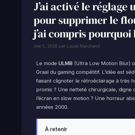
J’ai activé le réglag
pour supprimer le flou
j’ai compris pourquoi 
mai 5, 2026
par
Lucas Marchand
Le mode
ULMB
(Ultra Low Motion Blur) o
Graal du gaming compétitif. L’idée est sé
faisant clignoter le rétroéclairage à très
promis ? Une netteté chirurgicale, digne
l’écran en slow motion ? Une horreur abs
années 2000.
À retenir