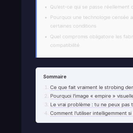
Qu’est-ce qui se passe réellement
Pourquoi une technologie censée a
certaines conditions
Quel compromis obligatoire les fabr
compatibilité
Sommaire
Ce que fait vraiment le strobing de
Pourquoi l’image « empire » visuell
Le vrai problème : tu ne peux pas
Comment l’utiliser intelligemment s