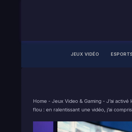
Aller
au
contenu
JEUX VIDÉO
ESPORT
Home
-
Jeux Video & Gaming
-
J’ai activ
flou : en ralentissant une vidéo, j’ai compr