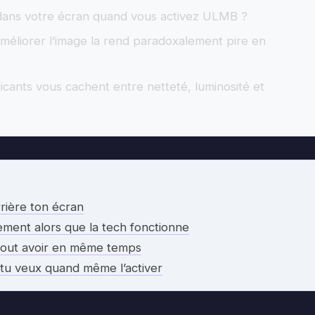
 dans votre écran quand vous activez ULMB ?
méliorer l’image la rend paradoxalement pire en
icants vous cachent entre netteté, luminosité et
rrière ton écran
ement alors que la tech fonctionne
 tout avoir en même temps
i tu veux quand même l’activer