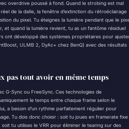
vec overdrive poussé à fond. Quand le strobing est mal
el de la dalle, la fenêtre d’extinction du rétroéclairage
ition du pixel. Tu éteignes la lumière pendant que le pix
, et quand la lumière revient, tu as un fantôme résiduel
urs ont développé des systèmes propriétaires pour ajuste
ghtBoost, ULMB 2, DyAc+ chez BenQ) avec des résultats
eux pas tout avoir en même temps
avec G-Sync ou FreeSync. Ces technologies de
ynamiquement le temps entre chaque frame selon le
lui, a besoin d’un rythme parfaitement régulier pour
age. Tu dois donc choisir : soit tu joues en framerate fixe
oit tu utilises le VRR pour éliminer le tearing sur des