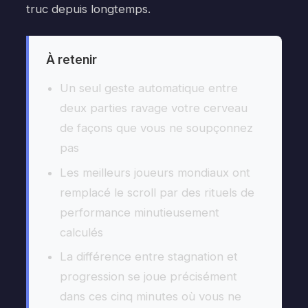
truc depuis longtemps.
À retenir
Un seul geste automatique entre
deux parties ravage votre cerveau
de façons que vous ne soupçonnez
pas
Les meilleurs joueurs mondiaux ont
remplacé le scroll par des rituels de
performance minutieusement
calculés
La différence entre stagnation et
progression se joue précisément
dans ces cinq minutes où vous ne