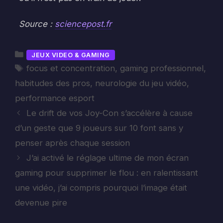
Source :
sciencepost.fr
Catégories
JEUX VIDEO & GAMING
Étiquettes
focus et concentration
,
gaming professionnel
,
habitudes des pros
,
neurologie du jeu vidéo
,
performance esport
Le drift de vos Joy-Con s’accélère à cause
d’un geste que 9 joueurs sur 10 font sans y
penser après chaque session
J’ai activé le réglage ultime de mon écran
gaming pour supprimer le flou : en ralentissant
une vidéo, j’ai compris pourquoi l’image était
devenue pire