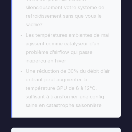
silencieusement votre système de
refroidissement sans que vous le
sachiez
Les températures ambiantes de mai
agissent comme catalyseur d’un
problème d’airflow qui passe
inaperçu en hiver
Une réduction de 30% du débit d’air
entrant peut augmenter la
température GPU de 8 à 12°C,
suffisant à transformer une config
saine en catastrophe saisonnière