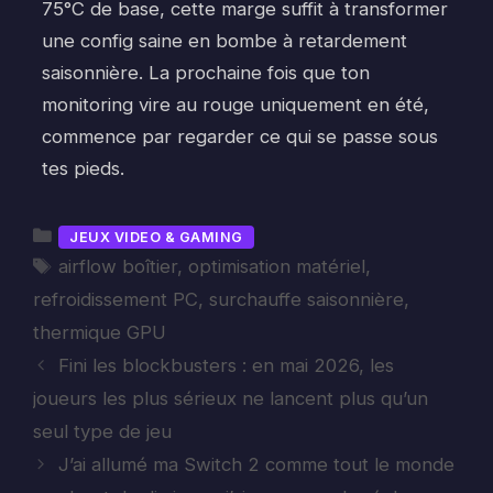
75°C de base, cette marge suffit à transformer
une config saine en bombe à retardement
saisonnière. La prochaine fois que ton
monitoring vire au rouge uniquement en été,
commence par regarder ce qui se passe sous
tes pieds.
Catégories
JEUX VIDEO & GAMING
Étiquettes
airflow boîtier
,
optimisation matériel
,
refroidissement PC
,
surchauffe saisonnière
,
thermique GPU
Fini les blockbusters : en mai 2026, les
joueurs les plus sérieux ne lancent plus qu’un
seul type de jeu
J’ai allumé ma Switch 2 comme tout le monde