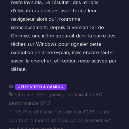
reste invisible. Le résultat : des millions
d’utilisateurs pensent avoir fermé leur
navigateur alors qu’il ronronne
silencieusement. Depuis la version 121 de
Chrome, une icône apparaît dans la barre des
tâches sur Windows pour signaler cette
exécution en arrière-plan, mais encore faut-il
savoir la chercher, et l’option reste activée par
défaut.
Catégories
JEUX VIDEO & GAMING
Étiquettes
Chrome
,
FPS
,
gaming
,
optimisation PC
,
performance GPU
PS Plus et Game Pass de mai 2026 : le jeu
que tout le monde télécharge en premier est