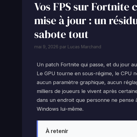
Vos FPS sur Fortnite 
mise à jour : un rési
sabote tout
mai 9, 2026
par
Lucas Marchand
Un patch Fortnite qui passe, et du jour a
Le GPU tourne en sous-régime, le CPU ne 
aucun paramètre graphique, aucun réglag
milliers de joueurs le vivent après certai
dans un endroit que personne ne pense à r
Windows lui-même.
À retenir