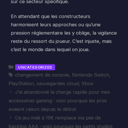
sur ce secteur spécifique.
En attendant que les constructeurs
harmonisent leurs approches ou qu’une
pression réglementaire les y oblige, la vigilance
reste du ressort du joueur. C’est injuste, mais
c’est le monde dans lequel on joue.
Catégories
UNCATEGORIZED
Étiquettes
changement de console
,
Nintendo Switch
,
PlayStation
,
sauvegardes cloud
,
Xbox
J’ai abandonné la charge rapide pour mes
accessoires gaming : voici pourquoi les pros
avaient raison depuis le début
Ce jeu indé à 15€ remplace ma pile de
backlog AAA : voici pourquoi les petits studios