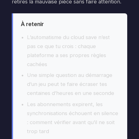
retires la mauvaise pièce sans faire attention.
À retenir
L’automatisme du cloud save n’est
pas ce que tu crois : chaque
plateforme a ses propres règles
cachées
Une simple question au démarrage
d’un jeu peut te faire écraser tes
centaines d’heures en une seconde
Les abonnements expirent, les
synchronisations échouent en silence
: comment vérifier avant qu’il ne soit
trop tard