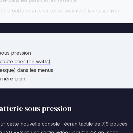
che dans les paramètres système
 votre batterie en silence, et comment les désactiver
sous pression
 coûte cher (en watts)
resque) dans les menus
rrière-plan
tterie sous pression
r cette nouvelle console : écran tactile de 7,9 pouces
u’à 120 FPS et une sortie vidéo jusqu’en 4K en mode