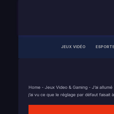
Aller
au
contenu
JEUX VIDÉO
ESPORT
Home
-
Jeux Video & Gaming
-
J’ai allum
j’ai vu ce que le réglage par défaut faisait 