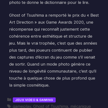
photo te donne le dictionnaire pour le lire.
Ghost of Tsushima a remporté le prix du « Best
Art Direction » aux Game Awards 2020, une
récompense qui reconnaît justement cette
cohérence entre esthétique et structure de
jeu. Mais le vrai trophée, c’est que des années
plus tard, des joueurs continuent de publier
des captures d’écran du jeu comme s’il venait
de sortir. Quand un mode photo génère ce
niveau de longévité communautaire, c’est qu’il
touche à quelque chose de plus profond que
la simple cosmétique.
Catégories
JEUX VIDEO & GAMING
Étiquettes
gameplay
,
Ghost of Tsushima
,
mécanique