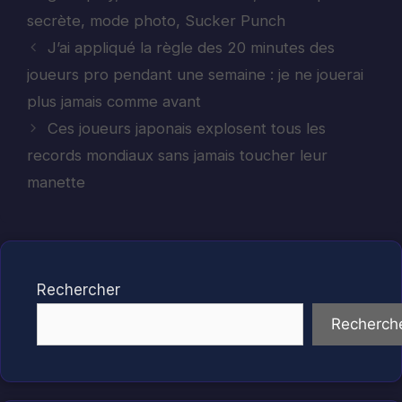
secrète
,
mode photo
,
Sucker Punch
J’ai appliqué la règle des 20 minutes des
joueurs pro pendant une semaine : je ne jouerai
plus jamais comme avant
Ces joueurs japonais explosent tous les
records mondiaux sans jamais toucher leur
manette
Rechercher
Recherch