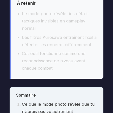
À retenir
Le mode photo révèle des détails
tactiques invisibles en gameplay
normal
Les filtres Kurosawa entraînent l’œil à
détecter les ennemis différemment
Cet outil fonctionne comme une
reconnaissance de niveau avant
chaque combat
Sommaire
Ce que le mode photo révèle que tu
n’aurais pas vu autrement