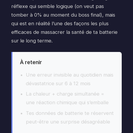
réflexe qui semble logique (on veut pas
tomber à 0% au moment du boss final), mais
qui est en réalité l’une des façons les plus
efficaces de massacrer la santé de ta batterie
sur le long terme.
À retenir
Une erreur invisible au quotidien mais
dévastatrice sur 6 à 12 mois
La chaleur + charge simultanée =
une réaction chimique qui s’emballe
Tes données de batterie te réservent
peut-être une surprise désagréable