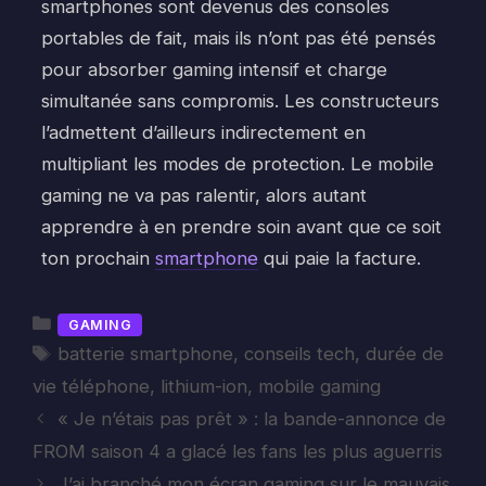
smartphones sont devenus des consoles
portables de fait, mais ils n’ont pas été pensés
pour absorber gaming intensif et charge
simultanée sans compromis. Les constructeurs
l’admettent d’ailleurs indirectement en
multipliant les modes de protection. Le mobile
gaming ne va pas ralentir, alors autant
apprendre à en prendre soin avant que ce soit
ton prochain
smartphone
qui paie la facture.
Catégories
GAMING
Étiquettes
batterie smartphone
,
conseils tech
,
durée de
vie téléphone
,
lithium-ion
,
mobile gaming
« Je n’étais pas prêt » : la bande-annonce de
FROM saison 4 a glacé les fans les plus aguerris
J’ai branché mon écran gaming sur le mauvais