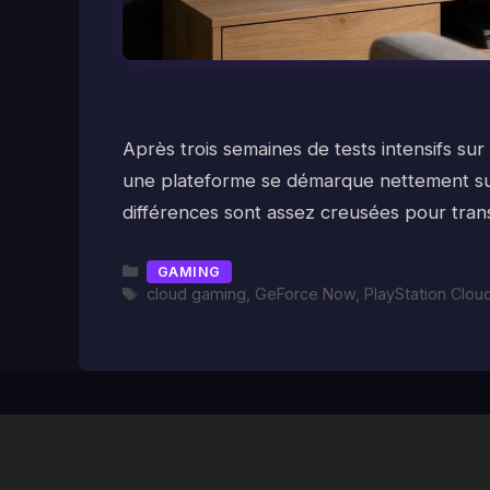
Après trois semaines de tests intensifs s
une plateforme se démarque nettement sur l
différences sont assez creusées pour tra
Catégories
GAMING
Étiquettes
cloud gaming
,
GeForce Now
,
PlayStation Clou