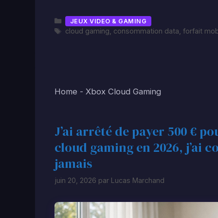
Catégories
JEUX VIDEO & GAMING
Étiquettes
cloud gaming
,
consommation data
,
forfait mob
Home
-
Xbox Cloud Gaming
J’ai arrêté de payer 500 € pou
cloud gaming en 2026, j’ai c
jamais
juin 20, 2026
par
Lucas Marchand