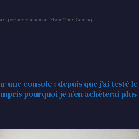
ile
,
partage connexion
,
Xbox Cloud Gaming
r une console : depuis que j’ai testé le
ompris pourquoi je n’en achèterai plus