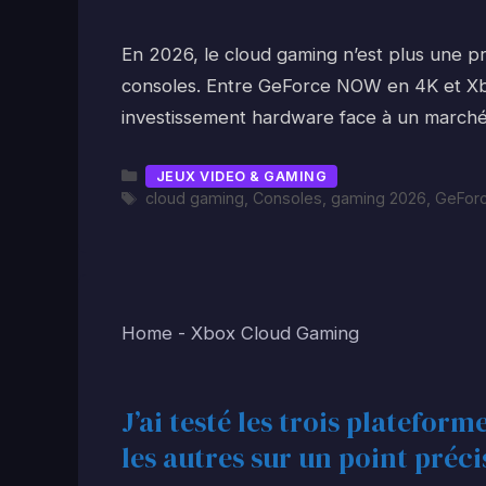
En 2026, le cloud gaming n’est plus une pr
consoles. Entre GeForce NOW en 4K et Xbo
investissement hardware face à un marché
Catégories
JEUX VIDEO & GAMING
Étiquettes
cloud gaming
,
Consoles
,
gaming 2026
,
GeFor
Home
-
Xbox Cloud Gaming
J’ai testé les trois plateform
les autres sur un point préci