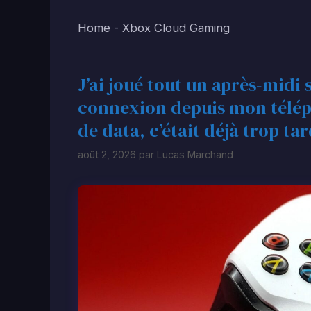
Home
-
Xbox Cloud Gaming
J’ai joué tout un après-mid
connexion depuis mon téléph
de data, c’était déjà trop ta
août 2, 2026
par
Lucas Marchand