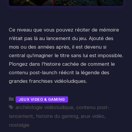
Ce niveau que vous pouvez réciter de mémoire
n’était pas là au lancement du jeu. Ajouté des
mois ou des années après, il est devenu si
central qu’imaginer le titre sans lui est impossible.
Plongez dans l’histoire cachée de comment le
contenu post-launch réécrit la légende des
grandes franchises vidéoludiques.
Catégories
JEUX VIDEO & GAMING
Étiquettes
archéologie vidéoludique
,
contenu post-
lancement
,
histoire du gaming
,
jeux vidéo
,
nostalgie