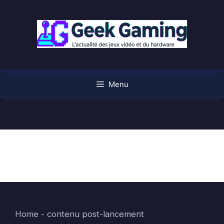
Aller
au
contenu
Menu
contenu post-lancement
Home
-
contenu post-lancement