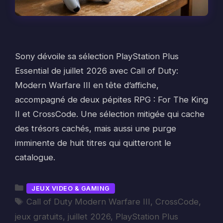
Sony dévoile sa sélection PlayStation Plus
Essential de juillet 2026 avec Call of Duty:
Modern Warfare III en tête d’affiche,
accompagné de deux pépites RPG : For The King
II et CrossCode. Une sélection mitigée qui cache
des trésors cachés, mais aussi une purge
imminente de huit titres qui quitteront le
catalogue.
Catégories
JEUX VIDEO & GAMING
Étiquettes
Call of Duty Modern Warfare III
,
CrossCode
,
jeux gratuits
,
juillet 2026
,
PlayStation Plus