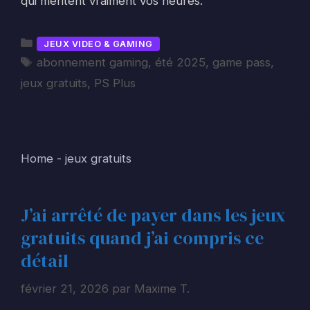
qui méritent vraiment vos heures.
Catégories
JEUX VIDEO & GAMING
Étiquettes
abonnement gaming
,
été 2025
,
game pass
,
jeux gratuits
,
PS Plus
Home
-
jeux gratuits
J’ai arrêté de payer dans les jeux
gratuits quand j’ai compris ce
détail
février 21, 2026
par
Maxime T.