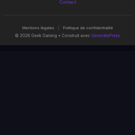
Contact
Mentions légales
|
Politique de confidentialité
© 2026 Geek Gaming
• Construit avec
GeneratePress