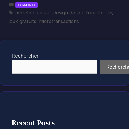
Catégories
GAMING
Étiquettes
addiction au jeu
,
design de jeu
,
free-to-play
,
jeux gratuits
,
microtransactions
Rechercher
Recherch
Recent Posts