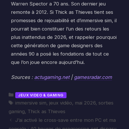
Warren Spector a 70 ans. Son dernier jeu
remonte à 2012. Si Thick as Thieves tient ses
promesses de rejouabilité et d’immersive sim, il
pourrait bien constituer l’un des retours les
plus inattendus de 2026, et rappeler pourquoi
cette génération de game designers des
années 90 a posé les fondations de tout ce
que l’on joue encore aujourd’hui.
Sources :
actugaming.net
|
gamesradar.com
Catégories
JEUX VIDEO & GAMING
Étiquettes
immersive sim
,
jeux vidéo
,
mai 2026
,
sorties
gaming
,
Thick as Thieves
J’ai activé le cross-save entre mon PC et ma
console : 40 heures de progression ont disparu