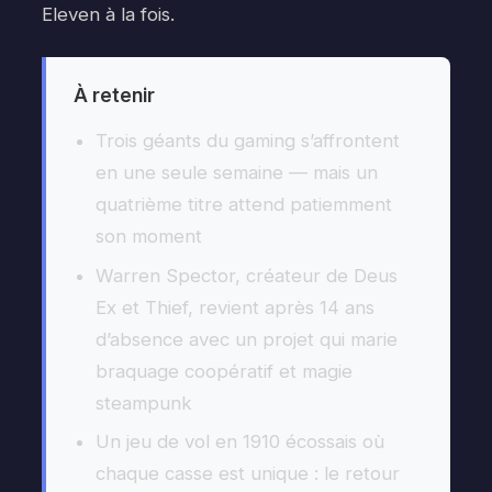
Eleven à la fois.
À retenir
Trois géants du gaming s’affrontent
en une seule semaine — mais un
quatrième titre attend patiemment
son moment
Warren Spector, créateur de Deus
Ex et Thief, revient après 14 ans
d’absence avec un projet qui marie
braquage coopératif et magie
steampunk
Un jeu de vol en 1910 écossais où
chaque casse est unique : le retour