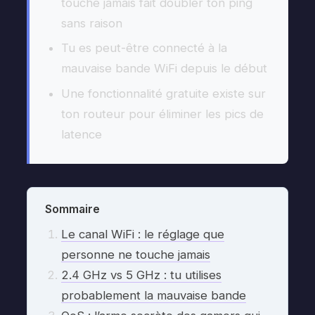
touche jamais fait doubler ton ping
sans raison
Tu es peut-être connecté à la
mauvaise bande WiFi depuis le début
Une fonctionnalité gratuite existe sur
ton routeur pour éliminer les pics de
latence
Sommaire
Le canal WiFi : le réglage que
personne ne touche jamais
2.4 GHz vs 5 GHz : tu utilises
probablement la mauvaise bande