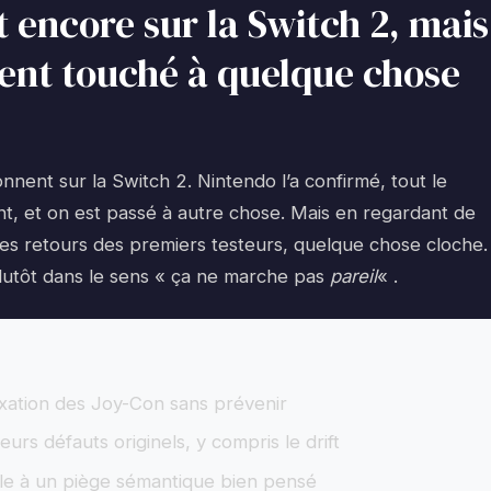
encore sur la Switch 2, mais
ent touché à quelque chose
nnent sur la Switch 2. Nintendo l’a confirmé, tout le
, et on est passé à autre chose. Mais en regardant de
les retours des premiers testeurs, quelque chose cloche.
lutôt dans le sens « ça ne marche pas
pareil
« .
ixation des Joy-Con sans prévenir
urs défauts originels, y compris le drift
ble à un piège sémantique bien pensé