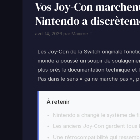
Vos Joy-Con marchent 
Nintendo a discrètem
avril 14, 2026
par
Maxime T.
Les Joy-Con de la Switch originale fonctio
monde a poussé un soupir de soulagement
plus près la documentation technique et 
Pas dans le sens « ça ne marche pas », p
À retenir
Nintendo a changé le système de f
Les anciens Joy-Con gardent tous le
Une rétrocompatibilité qui ressem