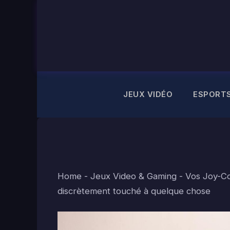
Aller
au
contenu
JEUX VIDÉO
ESPORT
Home
-
Jeux Video & Gaming
-
Vos Joy-Co
discrètement touché à quelque chose