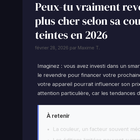
Peux-tu vraiment re
plus cher selon sa cou
teintes en 2026
février 28, 2026
par
Maxime T.
Imaginez : vous avez investi dans un sm
le revendre pour financer votre prochaine
votre appareil pourrait influencer son pr
attention particulière, car les tendance
À retenir
La couleur, un facteur souvent mé