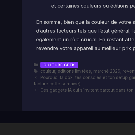
et certaines couleurs ou éditions p
En somme, bien que la couleur de votre 
d’autres facteurs tels que l’état général,
également un rôle crucial. En restant att
revendre votre appareil au meilleur prix p
Catégories
CULTURE GEEK
Étiquettes
couleur
,
éditions limitées
,
marché 2026
,
reven
Pourquoi ta box, tes consoles et ton setup ga
facture cette semaine)
Ces gadgets IA qui s’invitent partout dans ton 