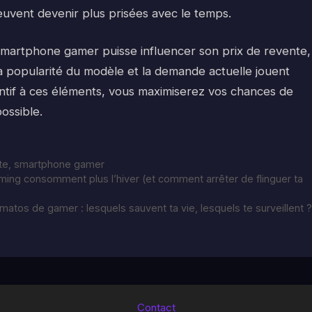
euvent devenir plus prisées avec le temps.
smartphone gamer puisse influencer son prix de revente,
 la popularité du modèle et la demande actuelle jouent
entif à ces éléments, vous maximiserez vos chances de
ossible.
te
,
smartphone gamer
ming consomment plus l’hiver (et comment arrêter de flinguer ta
matos de gamer : lesquels sauvent ta vie, lesquels te surveillent ?
Contact