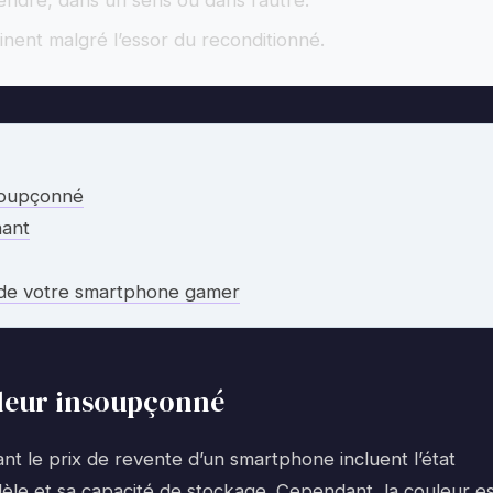
endre, dans un sens ou dans l’autre.
inent malgré l’essor du reconditionné.
nsoupçonné
hant
e de votre smartphone gamer
aleur insoupçonné
ant le prix de revente d’un smartphone incluent l’état
èle et sa capacité de stockage. Cependant, la couleur es