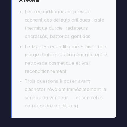
Les reconditionneurs pressés
cachent des défauts critiques : pâte
thermique durcie, radiateurs
encrassés, batteries gonflées
Le label « reconditionné » laisse une
marge d’interprétation énorme entre
nettoyage cosmétique et vrai
reconditionnement
Trois questions à poser avant
d’acheter révèlent immédiatement la
sérieux du vendeur — et son refus
de répondre en dit long