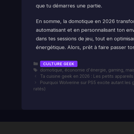
que tu démarres une partie.
En somme, la domotique en 2026 transfor
automatisant et en personnalisant ton en
dans tes sessions de jeu, tout en optimisa
énergétique. Alors, prêt à faire passer t
Catégories
CULTURE GEEK
Étiquettes
domotique
,
économie d'énergie
,
gaming
,
mais
Ta cuisine geek en 2026 : Les petits appareil
Pourquoi Wolverine sur PS5 excite autant les g
ratés)