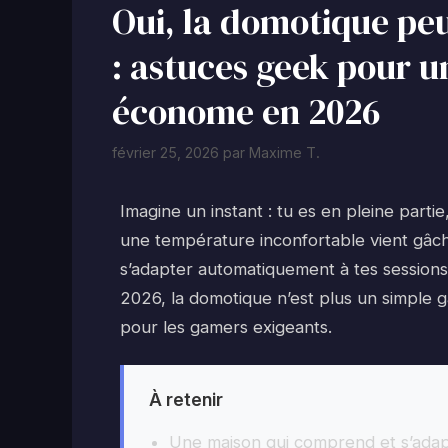
Oui, la domotique peu
: astuces geek pour u
économe en 2026
février 25, 2026
par
Maxime T.
Imagine un instant : tu es en pleine parti
une température inconfortable vient gâche
s’adapter automatiquement à tes sessions
2026, la domotique n’est plus un simple ga
pour les gamers exigeants.
À retenir
Une maison qui comprend et s’adapte