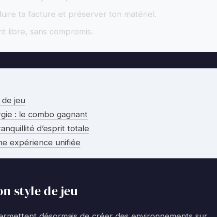
uire ta facture et préserver ton matériel.
it libre, sans compromis.
 de jeu
rgie : le combo gagnant
quillité d’esprit totale
une expérience unifiée
n style de jeu
ermettent désormais de créer des environnements sur