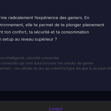
me radicalement l’expérience des gamers. En
vironnement, elle te permet de te plonger pleinement
nt ton confort, ta sécurité et ta consommation
on setup au niveau supérieur ?
on intelligente
,
sécurité connectée
s connectés qui vont aussi booster tes snacks de gamer
amers : ces détails du jeu qui créent la hype (et que tu as peut-ê
Contact