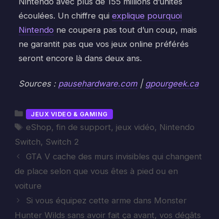
Nintendo avec plus de 155 millions d’unités
écoulées. Un chiffre qui
explique pourquoi
Nintendo
ne coupera pas tout d’un coup, mais
ne garantit pas que vos jeux online préférés
seront encore là dans deux ans.
Sources :
pausehardware.com
|
gpourgeek.ca
Catégories
JEUX VIDEO & GAMING
Étiquettes
eShop
,
fin de support
,
jeux vidéo
,
Nintendo
Switch
,
Switch 2
GTA V cache des murs invisibles qui changent
de place selon que vous êtes à pied ou en
voiture
Si vous équipez cette arme dans Monster
Hunter Wilds sans avoir fait ça avant, vos dégâts