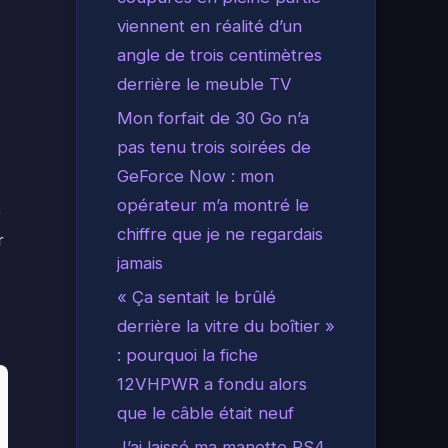
viennent en réalité d’un
angle de trois centimètres
derrière le meuble TV
Mon forfait de 30 Go n’a
pas tenu trois soirées de
GeForce Now : mon
opérateur m’a montré le
e
chiffre que je ne regardais
r
jamais
« Ça sentait le brûlé
derrière la vitre du boîtier »
: pourquoi la fiche
12VHPWR a fondu alors
que le câble était neuf
J’ai laissé ma manette PS4