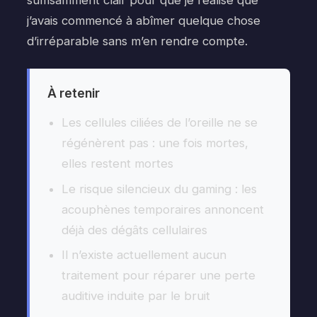
suffisamment clair pour que je réalise que
j’avais commencé à abîmer quelque chose
d’irréparable sans m’en rendre compte.
À retenir
Les cellules ciliées de l’oreille ne se
régénèrent pas : une fois mortes,
elles restent mortes
Le risque silencieux du gaming : les
acouphènes temporaires annoncent
déjà des dégâts cellulaires
Il n’existe actuellement aucun
traitement pour réparer une perte
auditive induite par le bruit