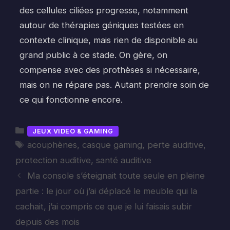
des cellules ciliées progresse, notamment
autour de thérapies géniques testées en
contexte clinique, mais rien de disponible au
grand public à ce stade. On gère, on
compense avec des prothèses si nécessaire,
mais on ne répare pas. Autant prendre soin de
ce qui fonctionne encore.
Catégories
JEUX VIDEO & GAMING
Étiquettes
acouphènes
,
casque gaming
,
perte auditive
,
protection auditive
,
santé auditive
Ma console s’éteignait toute seule en pleine
partie : le jour où j’ai déplacé le meuble qui la
cachait, j’ai compris ce que je lui faisais subir
depuis des mois