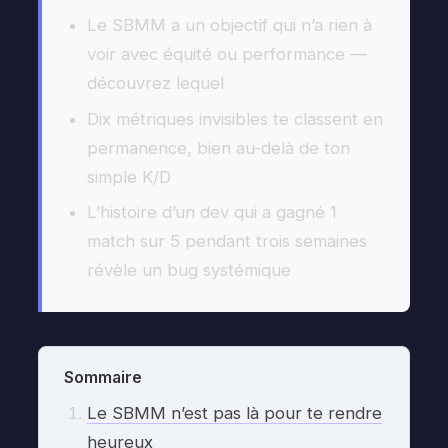
Le SBMM a un objectif qui n’a rien à
voir avec équité ou performance —
découvrez lequel
Dix métriques invisibles te classent en
permanence, bien au-delà de ton
simple K/D
L’histoire d’un dev qui a gagné 1
match sur 5 pendant trois semaines
révèle un bug systémique
Sommaire
Le SBMM n’est pas là pour te rendre
heureux