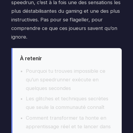
speedrun, c’est à la fois une des sensations les
plus déstabilisantes du gaming et une des plus
instructives. Pas pour se flageller, pour
comprendre ce que ces joueurs savent qu’on
ignore.
À retenir
Pourquoi tu trouves impossible ce
qu’un speedrunner exécute en
quelques secondes
Les glitches et techniques secrètes
que seule la communauté connaît
Comment transformer ta honte en
apprentissage réel et te lancer dans