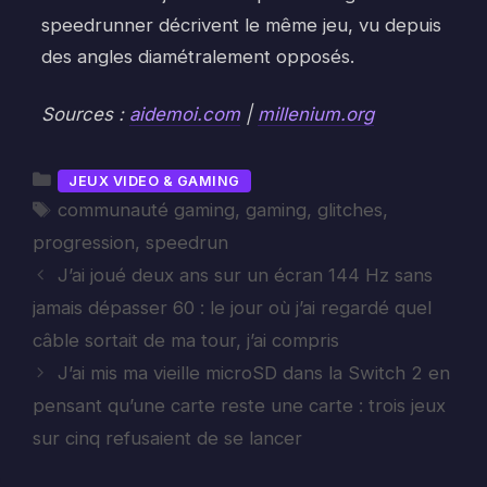
speedrunner décrivent le même jeu, vu depuis
des angles diamétralement opposés.
Sources :
aidemoi.com
|
millenium.org
Catégories
JEUX VIDEO & GAMING
Étiquettes
communauté gaming
,
gaming
,
glitches
,
progression
,
speedrun
J’ai joué deux ans sur un écran 144 Hz sans
jamais dépasser 60 : le jour où j’ai regardé quel
câble sortait de ma tour, j’ai compris
J’ai mis ma vieille microSD dans la Switch 2 en
pensant qu’une carte reste une carte : trois jeux
sur cinq refusaient de se lancer