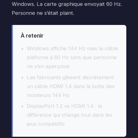
Windows. La carte graphique envoyait 60 Hz.
Personne ne s’était plaint.
À retenir
Windows affiche 144 Hz mais le câble
plafonne à 60 Hz sans que personne
ne s’en aperçoive
Les fabricants glissent discrètement
un câble HDMI 1.4 dans la boîte des
moniteurs 144 Hz
DisplayPort 1.2 vs HDMI 1.4 : la
différence qui change tout dans les
jeux compétitifs