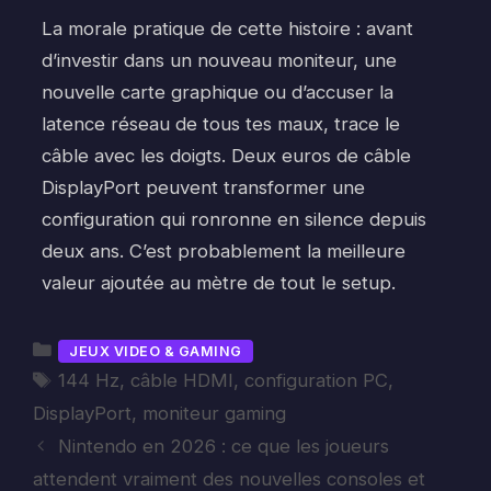
La morale pratique de cette histoire : avant
d’investir dans un nouveau moniteur, une
nouvelle carte graphique ou d’accuser la
latence réseau de tous tes maux, trace le
câble avec les doigts. Deux euros de câble
DisplayPort peuvent transformer une
configuration qui ronronne en silence depuis
deux ans. C’est probablement la meilleure
valeur ajoutée au mètre de tout le setup.
Catégories
JEUX VIDEO & GAMING
Étiquettes
144 Hz
,
câble HDMI
,
configuration PC
,
DisplayPort
,
moniteur gaming
Nintendo en 2026 : ce que les joueurs
attendent vraiment des nouvelles consoles et