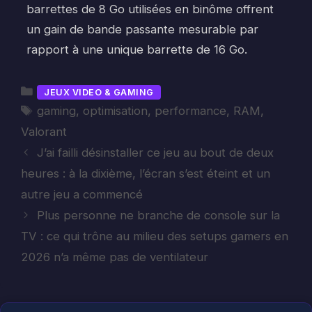
barrettes de 8 Go utilisées en binôme offrent
un gain de bande passante mesurable par
rapport à une unique barrette de 16 Go.
Catégories
JEUX VIDEO & GAMING
Étiquettes
gaming
,
optimisation
,
performance
,
RAM
,
Valorant
J’ai failli désinstaller ce jeu au bout de deux
heures : à la dixième, l’écran s’est éteint et un
autre jeu a commencé
Plus personne ne branche de console sur la
TV : ce qui trône au milieu des setups gamers en
2026 n’a même pas de ventilateur