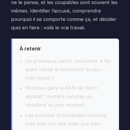
ne le pense, et les coupables sont souvent les
mêmes. Identifier l’accusé, comprendre
pourquoi il se comporte comme ça, et décider
quoi en faire : voilà le vrai travail.
À retenir
Un processus caché consomme 4 Go
avant même le lancement du jeu —
mais lequel ?
Windows gère la RAM de façon
agressif : certains services se
réveillent au pire moment
Les solutions d’optimisation existent,
mais elles ont une limite que peu