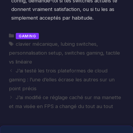
config, demande-toi si tes switches actuels te
donnent vraiment satisfaction, ou si tu les as
simplement acceptés par habitude.
Catégories
GAMING
Étiquettes
clavier mécanique
,
lubing switches
,
personnalisation setup
,
switches gaming
,
tactile
vs linéaire
J’ai testé les trois plateformes de cloud
gaming : l’une d’elles écrase les autres sur un
point précis
J’ai modifié ce réglage caché sur ma manette
et ma visée en FPS a changé du tout au tout