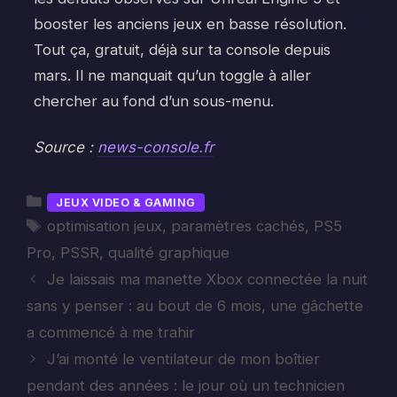
booster les anciens jeux en basse résolution.
Tout ça, gratuit, déjà sur ta console depuis
mars. Il ne manquait qu’un toggle à aller
chercher au fond d’un sous-menu.
Source :
news-console.fr
Catégories
JEUX VIDEO & GAMING
Étiquettes
optimisation jeux
,
paramètres cachés
,
PS5
Pro
,
PSSR
,
qualité graphique
Je laissais ma manette Xbox connectée la nuit
sans y penser : au bout de 6 mois, une gâchette
a commencé à me trahir
J’ai monté le ventilateur de mon boîtier
pendant des années : le jour où un technicien