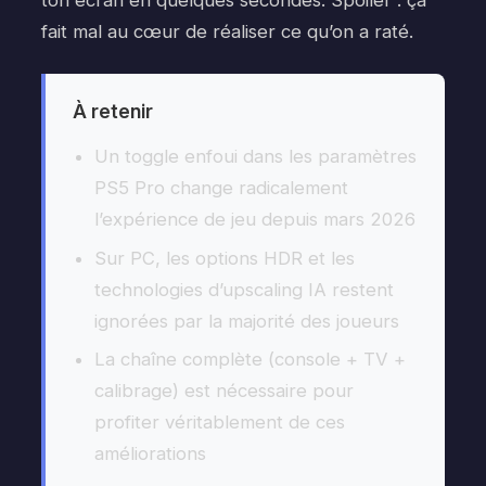
ton écran en quelques secondes. Spoiler : ça
fait mal au cœur de réaliser ce qu’on a raté.
À retenir
Un toggle enfoui dans les paramètres
PS5 Pro change radicalement
l’expérience de jeu depuis mars 2026
Sur PC, les options HDR et les
technologies d’upscaling IA restent
ignorées par la majorité des joueurs
La chaîne complète (console + TV +
calibrage) est nécessaire pour
profiter véritablement de ces
améliorations