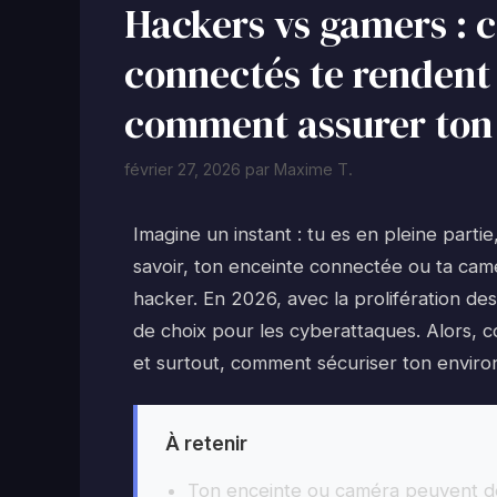
Hackers vs gamers : 
connectés te rendent 
comment assurer ton 
février 27, 2026
par
Maxime T.
Imagine un instant : tu es en pleine parti
savoir, ton enceinte connectée ou ta cam
hacker. En 2026, avec la prolifération de
de choix pour les cyberattaques. Alors, 
et surtout, comment sécuriser ton envir
À retenir
Ton enceinte ou caméra peuvent dev