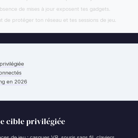
absence de mises à jour exposent tes gadgets.
 de protéger ton réseau et tes sessions de jeu.
rivilégiée
connectés
ing en 2026
 cible privilégiée
s de jeu : casques VR, souris sans fil, claviers