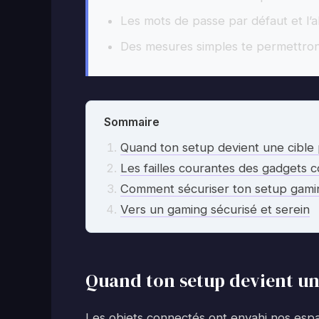
Les mots de passe par défaut et l’
Des mesures simples te permettront
Sommaire
Quand ton setup devient une cible p
Les failles courantes des gadgets 
Comment sécuriser ton setup gam
Vers un gaming sécurisé et serein
Quand ton setup devient une
Les objets connectés ont envahi nos espace