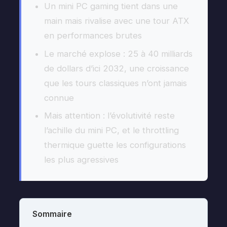
Un mini PC gaming tient dans une
main mais rivalise avec une tour ATX
en performances brutes
Le marché explose : 25 à 40 milliards
de dollars d’ici 2032, une croissance
que les tours classiques n’ont jamais
connue
Mais attention : l’évolutivité reste
l’achille du mini PC, et le throttling
thermique guette les configurations
les plus agressives
Sommaire