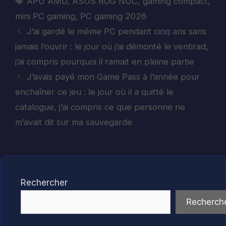
APU AMD
,
ASUS ROG NUC
,
gaming compact
,
mini PC gaming
,
PC gaming 2026
J’ai gardé le même PC pendant cinq ans sans
jamais l’ouvrir : le jour où j’ai démonté le ventirad,
j’ai compris pourquoi il ramait en pleine partie
J’avais payé mon Game Pass à l’année pour
enchaîner ce jeu : le jour où il a quitté le
catalogue, j’ai compris ce que personne ne
m’avait dit sur ma sauvegarde
Rechercher
Recherch