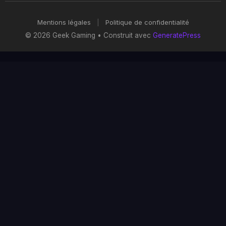
Mentions légales
|
Politique de confidentialité
© 2026 Geek Gaming
• Construit avec
GeneratePress