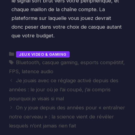
le signal sort brut vers votre périphérique, et
chaque maillon de la chaîne compte. La
plateforme sur laquelle vous jouez devrait
donc peser dans votre choix de casque autant
que votre budget.
Catégories
JEUX VIDEO & GAMING
Étiquettes
Bluetooth
,
casque gaming
,
esports compétitif
,
FPS
,
latence audio
Je jouais avec ce réglage activé depuis des
années : le jour où je l’ai coupé, j’ai compris
pourquoi je visais si mal
On y joue depuis des années pour « entraîner
notre cerveau » : la science vient de révéler
lesquels n’ont jamais rien fait