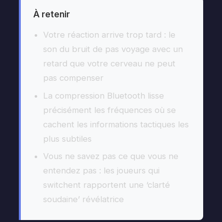
À retenir
Votre réaction arrive trop tard : le
son du bruit de pas voyage avec un
retard que votre cerveau ne peut
pas compenser
La compression Bluetooth lisse
précisément les fréquences où se
cachent les informations tactiques les
plus subtiles
Vous ne savez pas ce que vous ne
entendez pas : les joueurs qui
switchent rapportent une ‘clarté
soudaine’ révélatrice