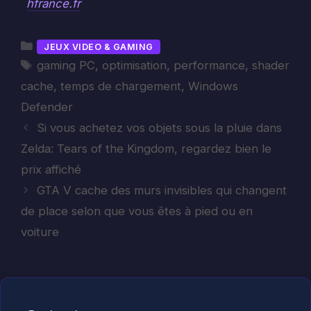
hfrance.fr
Catégories
JEUX VIDEO & GAMING
Étiquettes
gaming PC
,
optimisation
,
performance
,
shader
cache
,
temps de chargement
,
Windows
Defender
Si vous achetez vos objets sous la pluie dans
Zelda: Tears of the Kingdom, regardez bien le
prix affiché
GTA V cache des murs invisibles qui changent
de place selon que vous êtes à pied ou en
voiture