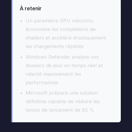
À retenir
Un paramètre GPU méconnu
économise les compilations de
shaders et accélère drastiquement
les chargements répétés
Windows Defender analyse vos
dossiers de jeux en temps réel et
ralentit massivement les
performances
Microsoft prépare une solution
définitive capable de réduire les
temps de lancement de 85 %