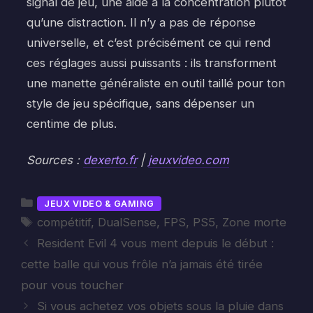
signal de jeu, une aide à la concentration plutôt
qu’une distraction. Il n’y a pas de réponse
universelle, et c’est précisément ce qui rend
ces réglages aussi puissants : ils transforment
une manette généraliste en outil taillé pour ton
style de jeu spécifique, sans dépenser un
centime de plus.
Sources :
dexerto.fr
|
jeuxvideo.com
Catégories
JEUX VIDEO & GAMING
Étiquettes
compétitif
,
DualSense
,
FPS
,
PS5
,
Zone morte
Resident Evil 4 vous ment depuis le début :
cette balle qui vous frôle n’a jamais été tirée
pour vous toucher
Si vous achetez vos objets sous la pluie dans