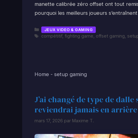
manette calibrée zéro offset ont tout rem
pourquoi les meilleurs joueurs s’entraînent
Catégories
JEUX VIDEO & GAMING
Étiquettes
compétitif
,
fighting game
,
offset gaming
,
setu
Home
-
setup gaming
J’ai changé de type de dalle
reviendrai jamais en arrière
mars 17, 2026
par
Maxime T.