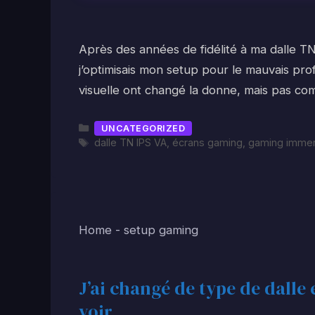
Après des années de fidélité à ma dalle T
j’optimisais mon setup pour le mauvais profi
visuelle ont changé la donne, mais pas com
Catégories
UNCATEGORIZED
Étiquettes
dalle TN IPS VA
,
écrans gaming
,
gaming immer
Home
-
setup gaming
J’ai changé de type de dalle 
voir