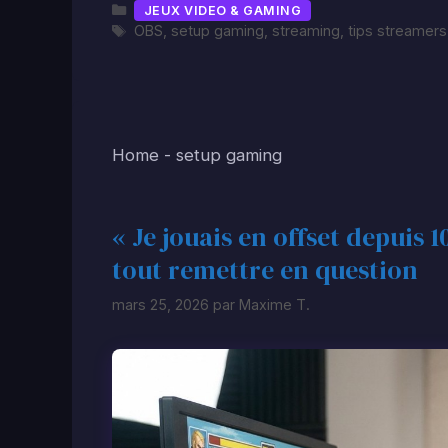
Catégories
JEUX VIDEO & GAMING
Étiquettes
OBS
,
setup gaming
,
streaming
,
tips streamers
Home
-
setup gaming
« Je jouais en offset depuis 10
tout remettre en question
mars 25, 2026
par
Maxime T.