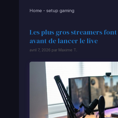
Home
-
setup gaming
Les plus gros streamers font 
avant de lancer le live
avril 7, 2026
par
Maxime T.