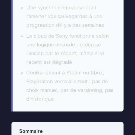
Une synchro silencieuse peut
ramener vos sauvegardes à une
progression d’il y a des semaines
Le cloud de Sony fonctionne selon
une logique absurde qui écrase
l’ancien par le récent, même si le
récent est dégradé
Contrairement à Steam ou Xbox,
PlayStation verrouille tout : pas de
choix manuel, pas de versioning, pas
d’historique
Sommaire