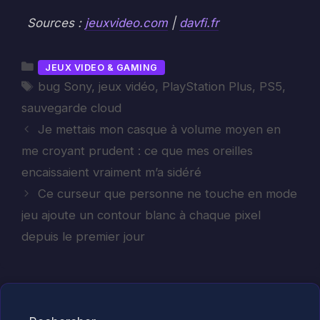
Sources :
jeuxvideo.com
|
davfi.fr
Catégories
JEUX VIDEO & GAMING
Étiquettes
bug Sony
,
jeux vidéo
,
PlayStation Plus
,
PS5
,
sauvegarde cloud
Je mettais mon casque à volume moyen en
me croyant prudent : ce que mes oreilles
encaissaient vraiment m’a sidéré
Ce curseur que personne ne touche en mode
jeu ajoute un contour blanc à chaque pixel
depuis le premier jour